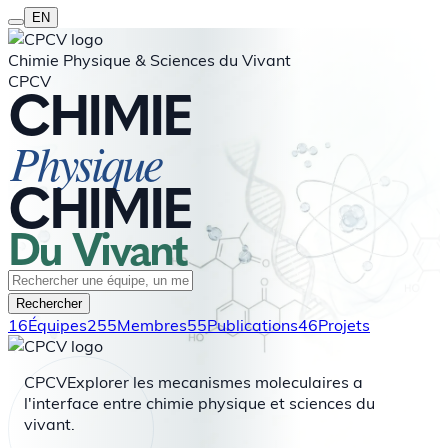
EN
Chimie Physique & Sciences du Vivant
CPCV
CHIMIE
Physique
CHIMIE
Du
Vivant
Rechercher
16
Équipes
255
Membres
55
Publications
46
Projets
CPCV
Explorer les mecanismes moleculaires a
l'interface entre chimie physique et sciences du
vivant.